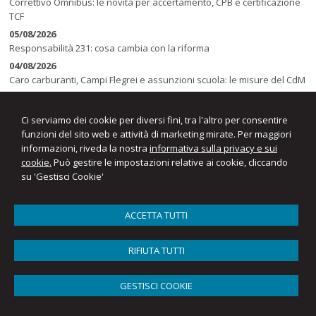
Correttivo Omnibus: le novità per accertamento, CPB e certificazione
TCF
05/08/2026
Responsabilità 231: cosa cambia con la riforma
04/08/2026
Caro carburanti, Campi Flegrei e assunzioni scuola: le misure del CdM
04/08/2026
Come cambia il ruolo degli identificatori di prodotto nelle piccole
Ci serviamo dei cookie per diversi fini, tra l'altro per consentire
spedizioni
funzioni del sito web e attività di marketing mirate. Per maggiori
informazioni, riveda la nostra
informativa sulla privacy e sui
cookie.
Può gestire le impostazioni relative ai cookie, cliccando
su 'Gestisci Cookie'
ACCETTA TUTTI
RIFIUTA TUTTI
BSD Società tra Professionisti s.r.l.
sede legale Via G. Palestino,4 - 89128 Reggio Calabria - sede Piazza
Castello,19 - 27100 Pavia - sede Via Visconti di Modrone 8/6 - 20122
GESTISCI COOKIE
Milano -
,
Tel.
RC 0965894001 - Tel. PV 0382460111 - Tel MI 0236706270
Fax